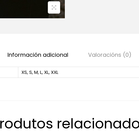
Información adicional
Valoracións (0)
XS
,
S
,
M
,
L
,
XL
,
XXL
rodutos relacionad