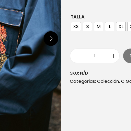
TALLA
XS
S
M
L
XL
SKU:
N/D
Categorías:
Colección
,
O Ga