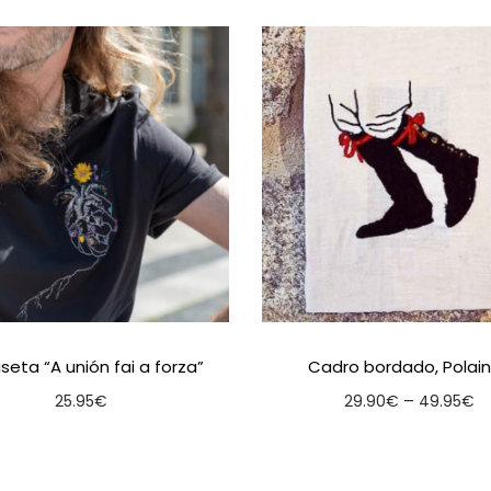
eta “A unión fai a forza”
Cadro bordado, Polai
–
25.95
€
29.90
€
49.95
€
Seleccionar opcións
Seleccionar opció