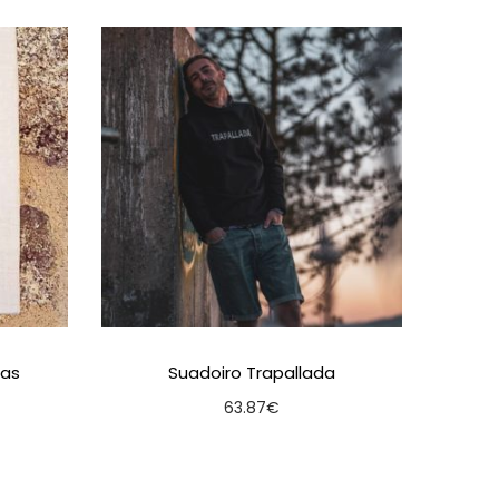
nas
Suadoiro Trapallada
63.87
€
ns
Seleccionar opcións