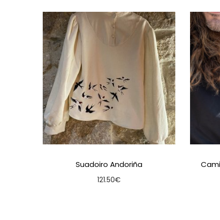
Suadoiro Andoriña
Camis
121.50
€
Seleccionar opcións