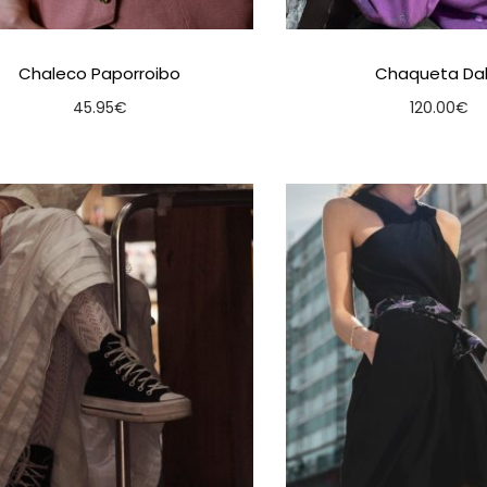
Chaleco Paporroibo
Chaqueta Dal
45.95
€
120.00
€
Seleccionar opcións
Seleccionar o