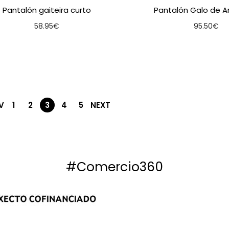
Pantalón gaiteira curto
Pantalón Galo de A
58.95
€
95.50
€
Seleccionar opcións
Seleccionar o
V
1
2
3
4
5
NEXT
#Comercio360