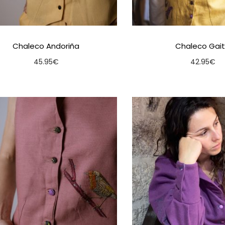
Chaleco Andoriña
Chaleco Gai
45.95
€
42.95
€
Seleccionar opcións
Seleccionar o