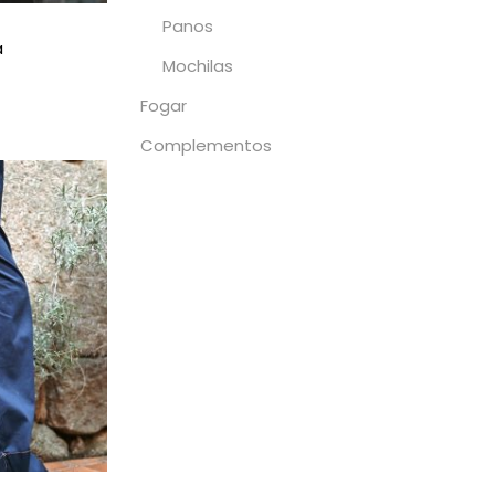
Panos
a
Mochilas
Fogar
pcións
Complementos