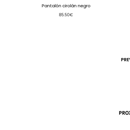
Pantalón cirolán negro
85.50
€
Seleccionar opcións
PRE