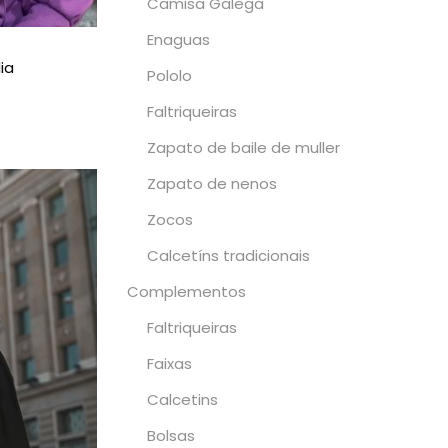
Camisa Galega
Enaguas
ia
Pololo
Faltriqueiras
pcións
Zapato de baile de muller
Zapato de nenos
Zocos
Calcetíns tradicionais
Complementos
Faltriqueiras
Faixas
Calcetins
Bolsas