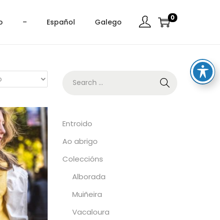
0
o
–
Español
Galego
Entroido
Ao abrigo
Coleccións
Alborada
Muiñeira
Vacaloura