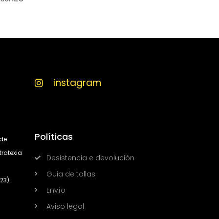
instagram
Políticas
 de
tratexia
Desistencia e devolución
Guia de tallas
23).
Envío
Aviso legal