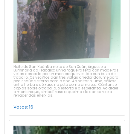
Noite de San XoánNa noite de San Xoán, érguese a
Luminaria do Traballo: unha fogueira feita con madeiras
vellas coroada por un monicreque vestido cun buzo de
traballo. Os veciños dan tres voltas arredor do lume para
pedir saúde e forza para o ano. Ao saltar o lume, cóllese
unha herba e déixase no peto como amuleto. Cántanse
coplas sobre o traballo, o esforzo e a esperanza. Ao arder
o monicreque, simbolízase a queima do cansazo e o
renacer das enerxías.
Votos: 16