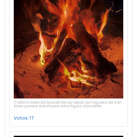
O último baile da bruxaEntre as lapas da fogueira de San
Xoan parece adiviñarse unha figura danzante
Votos: 17