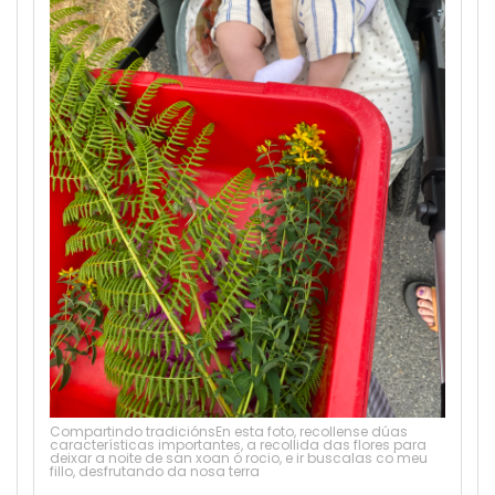
5
Compartindo tradiciónsEn esta foto, recollense dúas
características importantes, a recollida das flores para
deixar a noite de san xoan ó rocio, e ir buscalas co meu
fillo, desfrutando da nosa terra