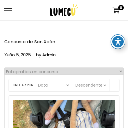
0
Concurso de San Xoán
.
P
X
Xuño 5, 2025
by
Admin
o
u
s
ñ
t
o
ORDEAR POR
e
1
d
6
o
,
n
2
0
2