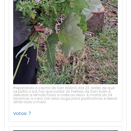
Preparando o cacho de San XoánO día 23, antes de que
se poña o sol, hai que xuntar as herbas de San Xoán e
deixalas a remollo toda a noite ao resío. A mañá do 24
lavamos a cara con esta auga para purificarnos e deixar
atrás todo o malo.
Votos: 7