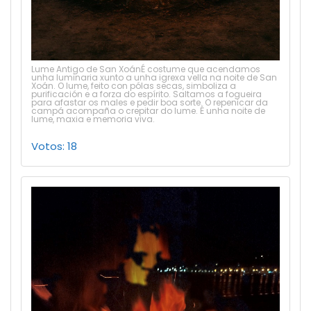
Lume Antigo de San XoánÉ costume que acendamos
unha luminaria xunto a unha igrexa vella na noite de San
Xoán. O lume, feito con pólas secas, simboliza a
purificación e a forza do espírito. Saltamos a fogueira
para afastar os males e pedir boa sorte. O repenicar da
campá acompaña o crepitar do lume. É unha noite de
lume, maxia e memoria viva.
Votos: 18