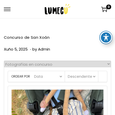
0
Concurso de San Xoán
.
P
X
Xuño 5, 2025
by
Admin
o
u
s
ñ
t
o
ORDEAR POR
e
1
d
6
o
,
n
2
0
2