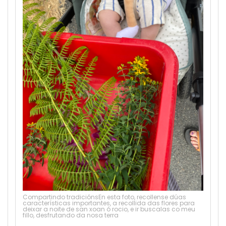
5
Compartindo tradiciónsEn esta foto, recollense dúas
características importantes, a recollida das flores para
deixar a noite de san xoan ó rocio, e ir buscalas co meu
fillo, desfrutando da nosa terra