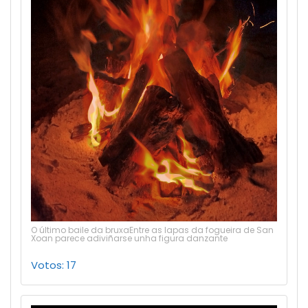
O último baile da bruxaEntre as lapas da fogueira de San
Xoan parece adiviñarse unha figura danzante
Votos: 17