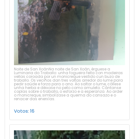
Noite de San XoánNa noite de San Xoán, érguese a
Luminaria do Traballo: unha fogueira feita con madeiras
vellas coroada por un monicreque vestido cun buzo de
traballo. Os veciños dan tres voltas arredor do lume para
pedir saúde e forza para o ano. Ao saltar o lume, cóllese
unha herba e déixase no peto como amuleto. Cántanse
coplas sobre o traballo, o esforzo e a esperanza. Ao arder
o monicreque, simbolízase a queima do cansazo e o
renacer das enerxías.
Votos: 16