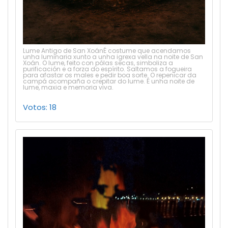
Lume Antigo de San XoánÉ costume que acendamos
unha luminaria xunto a unha igrexa vella na noite de San
Xoán. O lume, feito con pólas secas, simboliza a
purificación e a forza do espírito. Saltamos a fogueira
para afastar os males e pedir boa sorte. O repenicar da
campá acompaña o crepitar do lume. É unha noite de
lume, maxia e memoria viva.
Votos: 18