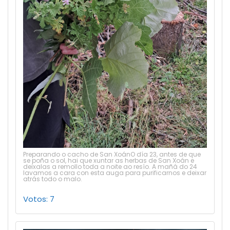
Preparando o cacho de San XoánO día 23, antes de que
se poña o sol, hai que xuntar as herbas de San Xoán e
deixalas a remollo toda a noite ao resío. A mañá do 24
lavamos a cara con esta auga para purificarnos e deixar
atrás todo o malo.
Votos: 7